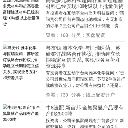
材料已经实现10吨级以上批量供货
有投资者在互动平台向当升科技提问：“请
问贵公司目前在固态电池领域，有无相应
的订单？贵公司产品能否用于储能，贵公
司是否会发展储能设备？贵公司目前股份
查看：
168
分类：
实盘配资
回购进度缓慢，....
粤友钱 雅本化学 与恒瑞医药、苏
研签订战略合作协议, 推动建立长
期稳定互信关系, 实现业务互补和
资源共享
有投资者在互动平台向雅本化学提问：“贵
公司最近先后同恒瑞医药、苏研2单位进行
战略协议签订，对公司有何益处？还是说
纯在打配合赛！” 针对上述提问，雅本化
查看：
130
分类：
线上配资开户
学回应称：....
牛8速配 新宙邦 全氟聚醚产品现有
产能2500吨
投资者：公司全氟聚醚现有产能多少？ 新
宙邦董秘：您好，感谢您对公司的关注。