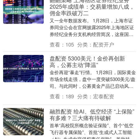
2025年成绩单：交易量增加八成，
佣金率跌破万二
又一全年数据发布。 1月28日，上海市证
券同业公会在官网披露2025年上海地区证
券经纪业务分支机构经营简况，这座国际
金融中心的证券分支机构，全年斩获
查看：
105
分类：
配资开户
128.19....
盘配资 5300美元！金价再创新
高，公募主动“降温”
金价再迎“暴走”行情。 1月28日，国际黄金
市场全线走强，盘中一度突破5300美元/盎
司。与此同时，公募黄金产品已启动风控
措施，易方达黄金主题LOF宣布自今日
查看：
189
分类：
宏泰配资
起....
融胜配资 给AI、低空经济 “上保险”
有多难？三大痛有待破解
首单“高校院所概念验证保险”、首个“低空
飞行器专属保险”、首批“生成式人工智能
（AI）生成内容侵权责任保险”、首批技术