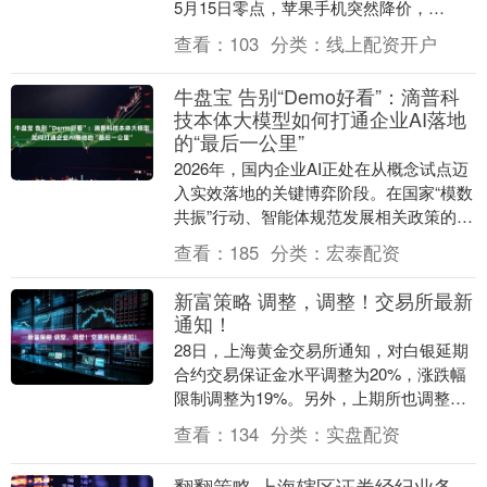
5月15日零点，苹果手机突然降价，
iPhone17 Pro系列全线下调1000元。至
查看：
103
分类：
线上配资开户
此....
牛盘宝 告别“Demo好看”：滴普科
技本体大模型如何打通企业AI落地
的“最后一公里”
2026年，国内企业AI正处在从概念试点迈
入实效落地的关键博弈阶段。在国家“模数
共振”行动、智能体规范发展相关政策的牵
引下，行业明确了“数据—模型—场景应
查看：
185
分类：
宏泰配资
用”的....
新富策略 调整，调整！交易所最新
通知！
28日，上海黄金交易所通知，对白银延期
合约交易保证金水平调整为20%，涨跌幅
限制调整为19%。另外，上期所也调整黄
金白银、镍等期货相关合约涨跌停板幅度
查看：
134
分类：
实盘配资
和交易保证....
翻翻策略 上海辖区证券经纪业务