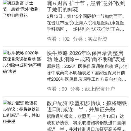
豌豆财富 护士节，患者“意外”收到
了她们的鲜花
5月12日，第115个国际护士节如约而至。
在晋江市医院(上海六院福建医院)康复医
学科病区，一场特别的“送花行动”正在悄
然上演。不同寻常的是，这一次，不是患
查看：
102
分类：
实盘配资
者给护....
快牛策略 2026年医保目录调整启
动 逐步消除中成药“尚不明确”表述
原标题：2026年医保目录调整启动 逐步消
除中成药尚不明确表述 r 国家医保局日前
就2026年医保目录调整工作方案向社会公
开征求意见，标志着一年一度的医保药品
查看：
90
分类：
线上配资开户
目....
散户配资 欧盟初步协议：拟将钢铁
进口削减近一半，并加征关税
据路透社报道，欧盟周一（4月13日）达
成初步协议，将采取措施将钢铁进口量削
减近一半，并对过剩进口加征更高关税，