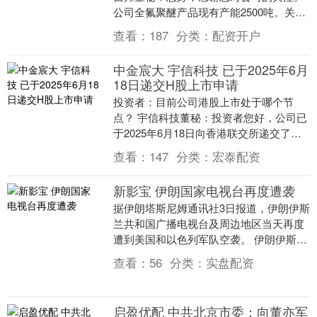
公司全氟聚醚产品现有产能2500吨。关于
公司的经营业绩情况请关注公司在巨潮资
查看：
187
分类：
配资开户
讯网发布的....
中金宸大 宇信科技 已于2025年6月
18日递交H股上市申请
投资者：目前公司港股上市处于哪个节
点？ 宇信科技董秘：投资者您好，公司已
于2025年6月18日向香港联交所递交了发
行境外上市股份（H股）并在香港联交所
查看：
147
分类：
宏泰配资
主板挂牌上....
新影宝 伊朗国家电视台再度遭袭
据伊朗塔斯尼姆通讯社3日报道，伊朗伊斯
兰共和国广播电视台及周边地区当天再度
遭到美国和以色列军队空袭。 伊朗伊斯兰
共和国广播电视台台长佩曼·杰贝利在接受
查看：
56
分类：
实盘配资
伊朗媒体采....
启盈优配 中共北京市委：向董亦军