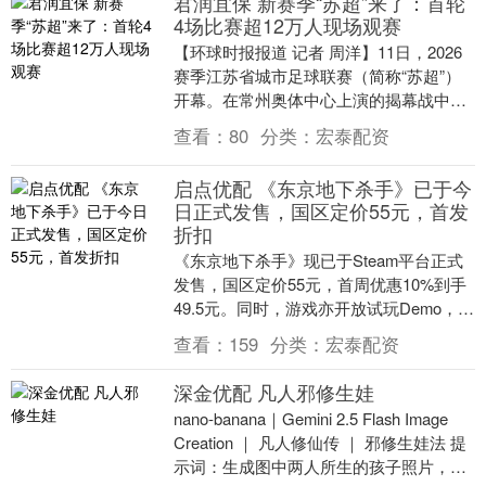
君润宜保 新赛季“苏超”来了：首轮
4场比赛超12万人现场观赛
【环球时报报道 记者 周洋】11日，2026
赛季江苏省城市足球联赛（简称“苏超”）
开幕。在常州奥体中心上演的揭幕战中，
主场作战的常州队以3∶0爆冷战胜上届亚军
查看：
80
分类：
宏泰配资
南....
启点优配 《东京地下杀手》已于今
日正式发售，国区定价55元，首发
折扣
《东京地下杀手》现已于Steam平台正式
发售，国区定价55元，首周优惠10%到手
49.5元。同时，游戏亦开放试玩Demo，内
含游戏内精选的教学关卡、主线战斗关
查看：
159
分类：
宏泰配资
卡....
深金优配 凡人邪修生娃
nano-banana｜Gemini 2.5 Flash Image
Creation ｜ 凡人修仙传 ｜ 邪修生娃法 提
示词：生成图中两人所生的孩子照片，专