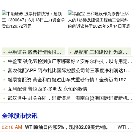
中融证券 股票行情快报：超频三（300647）6月18日主力
易配宝 三和建设作为原告/上诉人的1起涉及建设工程施工合同纠
牛盈宝 碘化氢检测仪厂家哪家好？安帕尔科技，以专用定制铸就卓
富农优配APP 阿布扎比国际控股公司前三季度净利润达195亿
融易富配资 黄金和白银过山车式重磅行情！金价迈向1979年来
互利配资 普拉西多·多明戈 永恒的激情
武汉世牛 封关在即，消费谋局！海南自贸港国际消费新机遇从这场
全球股市快讯
02:18 AM
WTI原油日内涨5%，现报82.09美元/桶。
WTI原油日内涨5%，现报82.09美元/桶。