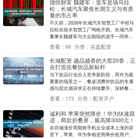
德恒财富 魏建军：造车是场马拉
松，长城汽车聚焦长期主义与有质
量的市占率
不久前，2026年长城汽车智慧工厂半程马
拉松在徐水智慧工厂鸣枪开跑。长城汽车
董事长魏建军与大众跑组的选手一同奔
跑。赛后，魏建军围绕企业发展理念谈
查看：
68
分类：
实盘配资
道：锲而不舍的马....
长城配资 越品越香的大窑20香，正
在打造佐餐饮品新标杆
当下饮品行业步入竞争新阶段，而作为最
重要的场景之一，餐桌消费对饮品的专属
感与层次感诉求正在持续攀升。深耕餐饮
赛道的大窑饮品，以“专注打造中国佐餐饮
查看：
173
分类：
配资开户
料”为核心战略....
诚利和 苹果突然降价！华为快速跟
进，两款折叠屏，最高降3000元！
在存储涨价周期致手机企业成本上涨的背
景下，苹果、华为争相逆势降价抢用户。