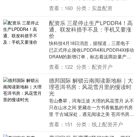
以保护区域内钢铁产业。 目前，欧盟钢铁
查看：
160
分类：
实盘配资
生产商产能利....
配资乐 三星停止生产LPDDR4！高
通、联发科措手不及：手机又要涨
价
快科技4月18日消息，据报道，三星电子
已正式停止接收LPDDR4和LPDDR4X移动
DRAM的新增订单，标志着这两款量产逾
十年的主流内存产品进入EOL（生命周
查看：
122
分类：
配资开户
期....
德邦国际 解锁云南阅读新地标｜大
理苍洱书房：风花雪月里的慢读时
光
苍山叠翠，洱海泛波 大理的风花雪月 从不
只在山水之间 更藏在一方书香氤氲的书房
里 于古城深处，遇见阅读之美 苍洱书房
位于大理古城复兴路292号 作为大理白族
查看：
151
分类：
线上配资开户
自....