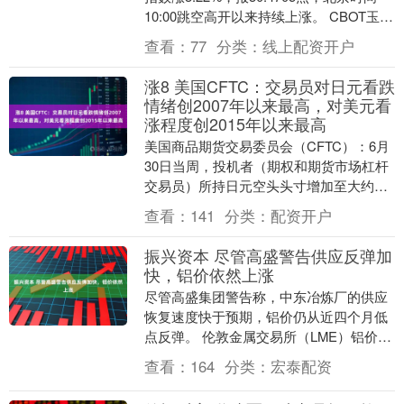
10:00跳空高开以来持续上涨。 CBOT玉米
期货涨3.79%，报4.582....
查看：
77
分类：
线上配资开户
涨8 美国CFTC：交易员对日元看跌
情绪创2007年以来最高，对美元看
涨程度创2015年以来最高
美国商品期货交易委员会（CFTC）：6月
30日当周，投机者（期权和期货市场杠杆
交易员）所持日元空头头寸增加至大约
13.8万手合约，创2007年以来新高。近
查看：
141
分类：
配资开户
期，美....
振兴资本 尽管高盛警告供应反弹加
快，铝价依然上涨
尽管高盛集团警告称，中东冶炼厂的供应
恢复速度快于预期，铝价仍从近四个月低
点反弹。 伦敦金属交易所（LME）铝价上
涨0.8%，收于每公吨3115.50美元。五矿
查看：
164
分类：
宏泰配资
期....