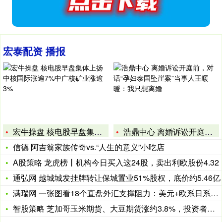
宏泰配资 播报
宏牛操盘 核电股早盘集体上扬 中核国际涨逾7%中广核矿业涨逾
浩鼎中心 离婚诉讼开庭前，对话“孕妇泰国坠崖案”当事人王暖暖
信德 阿吉翁家族传奇vs.“人生的意义”小吃店
A股策略 龙虎榜丨机构今日买入这24股，卖出利欧股份4.32
通弘网 越城城发挂牌转让保城置业51%股权，底价约5.46亿
满瑞网 一张图看18个直盘外汇支撑阻力：美元+欧系日系+商品
智股策略 芝加哥玉米期货、大豆期货涨约3.8%，投资者关注夏