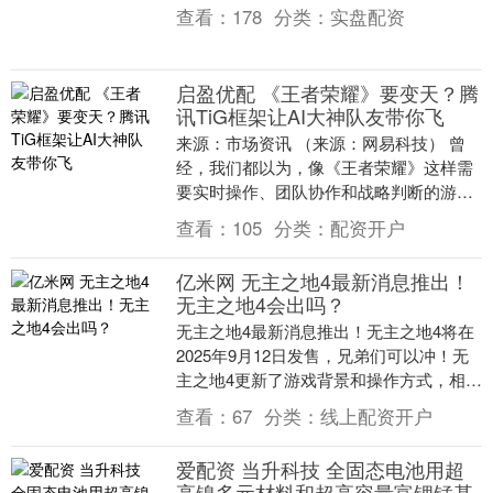
业....
查看：
178
分类：
实盘配资
启盈优配 《王者荣耀》要变天？腾
讯TiG框架让AI大神队友带你飞
来源：市场资讯 （来源：网易科技） 曾
经，我们都以为，像《王者荣耀》这样需
要实时操作、团队协作和战略判断的游
戏，是人类玩家的绝对主场。哪怕是小学
查看：
105
分类：
配资开户
生，也能在峡谷里....
亿米网 无主之地4最新消息推出！
无主之地4会出吗？
无主之地4最新消息推出！无主之地4将在
2025年9月12日发售，兄弟们可以冲！无
主之地4更新了游戏背景和操作方式，相比
于以往的系列，更加好玩，下面给大家带
查看：
67
分类：
线上配资开户
来无主....
爱配资 当升科技 全固态电池用超
高镍多元材料和超高容量富锂锰基