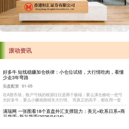
滚动资讯
好多牛 短线稳赚加仓铁律：小仓位试错，大行情吃肉，看懂
少走3年弯路
实盘配资
01-05
在A股市场，散户亏钱的根源往往是两个极端：要么满仓梭哈一把亏
光好多牛，要么小赚就跑错失大行情。 而真正的高手，都在用一套
满瑞网 一张图看18个直盘外汇支撑阻力：美元+欧系日系+商
品货币+新兴货币(2025/04/16)
线上配资开户
09-27